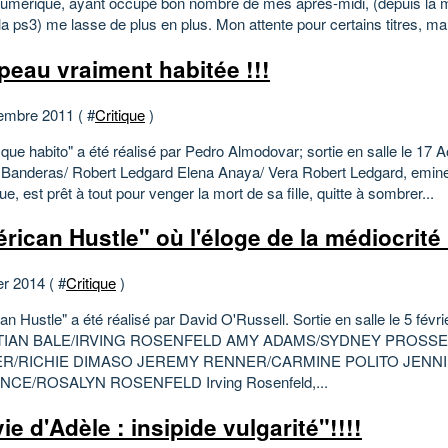
umérique, ayant occupé bon nombre de mes après-midi, (depuis la 
la ps3) me lasse de plus en plus. Mon attente pour certains titres, man
peau vraiment habitée !!!
embre 2011 ( #
Critique
)
 que habito" a été réalisé par Pedro Almodovar; sortie en salle le 17 
 Banderas/ Robert Ledgard Elena Anaya/ Vera Robert Ledgard, emine
ue, est prêt à tout pour venger la mort de sa fille, quitte à sombrer...
rican Hustle" où l'éloge de la médiocrité !
er 2014 ( #
Critique
)
n Hustle" a été réalisé par David O'Russell. Sortie en salle le 5 févri
TIAN BALE/IRVING ROSENFELD AMY ADAMS/SYDNEY PROSS
R/RICHIE DIMASO JEREMY RENNER/CARMINE POLITO JENN
CE/ROSALYN ROSENFELD Irving Rosenfeld,...
ie d'Adèle : insipide vulgarité"!!!!