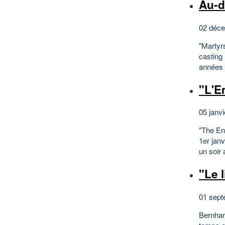
Au-d
02 déce
"Martyrs
castin
années 7
"L'E
05 janvi
"The Ent
1er ja
un soir 
"Le l
01 sept
Bernhard