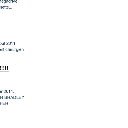
megadrive
ette...
Août 2011.
nt chirurgien
!!!
er 2014.
ER BRADLEY
IFER