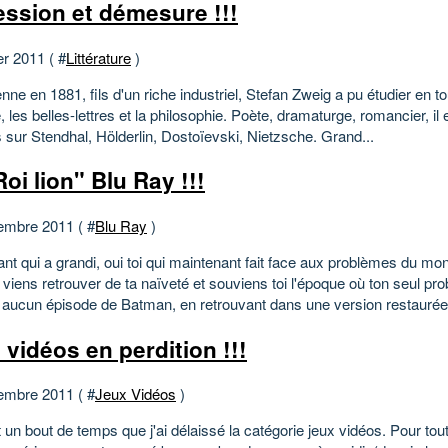
ssion et démesure !!!
er 2011 ( #
Littérature
)
nne en 1881, fils d'un riche industriel, Stefan Zweig a pu étudier en to
re, les belles-lettres et la philosophie. Poète, dramaturge, romancier, il 
 sur Stendhal, Hölderlin, Dostoïevski, Nietzsche. Grand...
oi lion" Blu Ray !!!
embre 2011 ( #
Blu Ray
)
fant qui a grandi, oui toi qui maintenant fait face aux problèmes du m
 viens retrouver de ta naïveté et souviens toi l'époque où ton seul pro
r aucun épisode de Batman, en retrouvant dans une version restaurée.
 vidéos en perdition !!!
embre 2011 ( #
Jeux Vidéos
)
t un bout de temps que j'ai délaissé la catégorie jeux vidéos. Pour tout