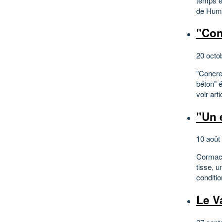
temps en
de Humbo
"Conc
20 octo
"Concret
béton" é
voir art
"Un 
10 août
Cormac M
tisse, u
conditio
Le V