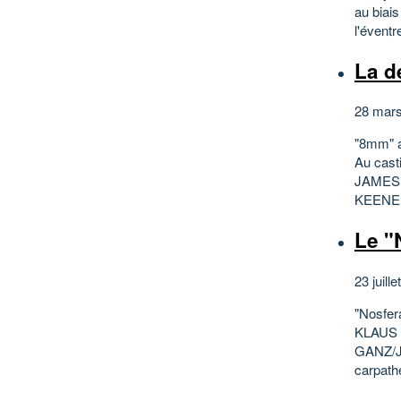
au biai
l'éventr
La d
28 mars
"8mm" a
Au cas
JAMES
KEENER
Le "
23 juille
"Nosfera
KLAUS
GANZ/J
carpathe