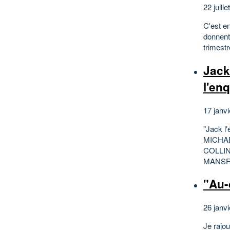
22 juille
C'est e
donnent
trimest
Jack
l'enq
17 janvi
"Jack l'
MICHA
COLLI
MANSFI
"Au-
26 janvi
Je rajou