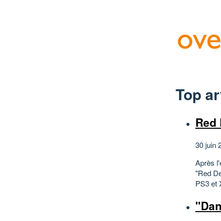
Top ar
Red 
30 juin 
Après l'
"Red De
PS3 et 
"Dant