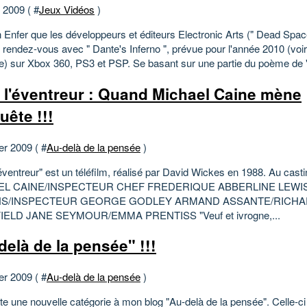
t 2009 ( #
Jeux Vidéos
)
n Enfer que les développeurs et éditeurs Electronic Arts (" Dead Spac
 rendez-vous avec " Dante's Inferno ", prévue pour l'année 2010 (vo
re) sur Xbox 360, PS3 et PSP. Se basant sur une partie du poème de "
 l'éventreur : Quand Michael Caine mène
uête !!!
er 2009 ( #
Au-delà de la pensée
)
éventreur" est un téléfilm, réalisé par David Wickes en 1988. Au casti
EL CAINE/INSPECTEUR CHEF FREDERIQUE ABBERLINE LEWI
NS/INSPECTEUR GEORGE GODLEY ARMAND ASSANTE/RICH
ELD JANE SEYMOUR/EMMA PRENTISS "Veuf et ivrogne,...
delà de la pensée" !!!
er 2009 ( #
Au-delà de la pensée
)
te une nouvelle catégorie à mon blog "Au-delà de la pensée". Celle-ci