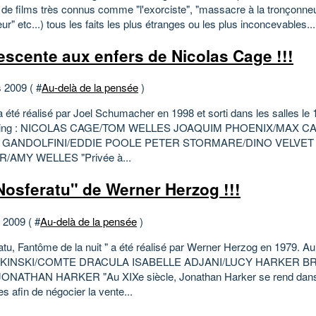
s de films très connus comme "l'exorciste", "massacre à la tronçonne
eur" etc...) tous les faits les plus étranges ou les plus inconcevables...
escente aux enfers de Nicolas Cage !!!
 2009 ( #
Au-delà de la pensée
)
 été réalisé par Joel Schumacher en 1998 et sorti dans les salles le
ting : NICOLAS CAGE/TOM WELLES JOAQUIM PHOENIX/MAX C
 GANDOLFINI/EDDIE POOLE PETER STORMARE/DINO VELVET
/AMY WELLES "Privée à...
Nosferatu" de Werner Herzog !!!
t 2009 ( #
Au-delà de la pensée
)
tu, Fantôme de la nuit " a été réalisé par Werner Herzog en 1979. Au 
 KINSKI/COMTE DRACULA ISABELLE ADJANI/LUCY HARKER 
ONATHAN HARKER "Au XIXe siècle, Jonathan Harker se rend dans
s afin de négocier la vente...