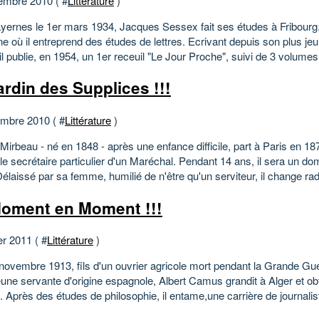
embre 2010 ( #
Littérature
)
yernes le 1er mars 1934, Jacques Sessex fait ses études à Fribourg,
 où il entreprend des études de lettres. Ecrivant depuis son plus je
il publie, en 1954, un 1er receuil "Le Jour Proche", suivi de 3 volumes.
ardin des Supplices !!!
mbre 2010 ( #
Littérature
)
irbeau - né en 1848 - après une enfance difficile, part à Paris en 18
le secrétaire particulier d'un Maréchal. Pendant 14 ans, il sera un d
élaissé par sa femme, humilié de n'être qu'un serviteur, il change rad
oment en Moment !!!
er 2011 ( #
Littérature
)
 novembre 1913, fils d'un ouvrier agricole mort pendant la Grande Gu
eune servante d'origine espagnole, Albert Camus grandit à Alger et ob
 Après des études de philosophie, il entame,une carrière de journalist