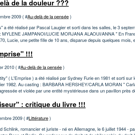
elà de la douleur ???
mbre 2009 ( #
Au-delà de la pensée
)
" a été réalisé par Pascal Laugier et sorti dans les salles, le 3 sept
g : MYLENE JAMPANOI/LUCIE MORJANA ALAOUI/ANNA " En France
0, Lucie, une petite fille de 10 ans, disparue depuis quelques mois, e
mprise" !!!
er 2010 ( #
Au-delà de la pensée
)
ity" ( L'Emprise ) a été réalisé par Sydney Furie en 1981 et sorti sur 
nvier 1982. Au casting : BARBARA HERSHEY/CARLA MORAN " Carla
agressée et violée par une entité mystérieuse dans un pavillon près d
iseur" : critique du livre !!!
embre 2009 ( #
Littérature
)
 Schlink, romancier et juriste - né en Allemagne, le 6 juillet 1944 - p