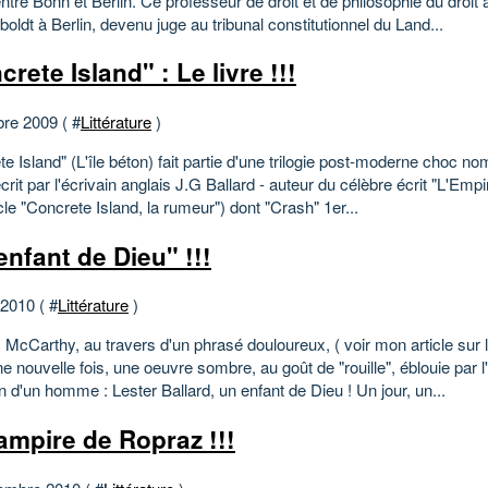
tre Bonn et Berlin. Ce professeur de droit et de philosophie du droit à
ldt à Berlin, devenu juge au tribunal constitutionnel du Land...
rete Island" : Le livre !!!
bre 2009 ( #
Littérature
)
e Island" (L'île béton) fait partie d'une trilogie post-moderne choc no
crit par l'écrivain anglais J.G Ballard - auteur du célèbre écrit "L'Empir
icle "Concrete Island, la rumeur") dont "Crash" 1er...
enfant de Dieu" !!!
 2010 ( #
Littérature
)
cCarthy, au travers d'un phrasé douloureux, ( voir mon article sur l'
ne nouvelle fois, une oeuvre sombre, au goût de "rouille", éblouie par l
n d'un homme : Lester Ballard, un enfant de Dieu ! Un jour, un...
ampire de Ropraz !!!