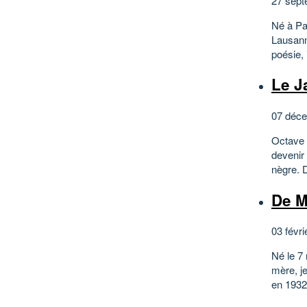
27 sept
Né à Pa
Lausanne
poésie, 
Le J
07 déce
Octave M
devenir 
nègre. D
De M
03 févri
Né le 7
mère, j
en 1932.