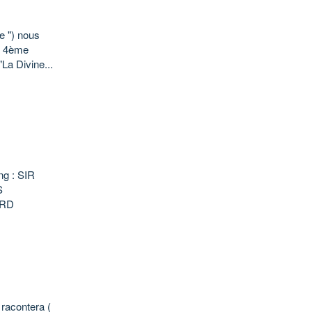
e ") nous
ir 4ème
La Divine...
ng : SIR
S
ARD
 racontera (