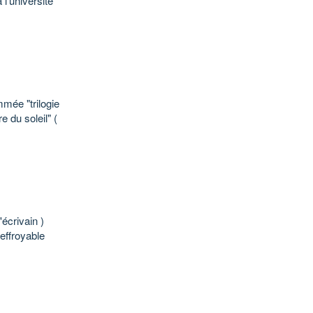
 l'université
mmée "trilogie
e du soleil" (
écrivain )
'effroyable