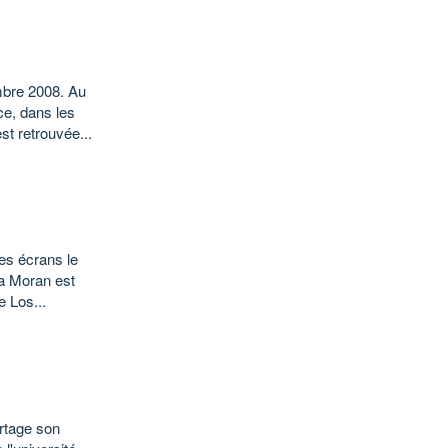
embre 2008. Au
, dans les
st retrouvée...
les écrans le
 Moran est
e Los...
artage son