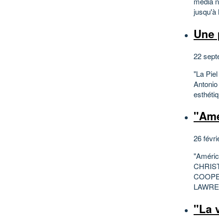
média n
jusqu'à 
Une 
22 sept
"La Piel
Antonio
esthétiq
"Amé
26 févri
"América
CHRIS
COOPE
LAWREN
"La v