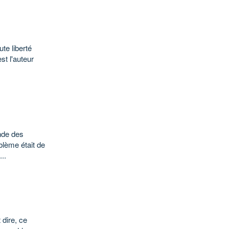
ute liberté
est l'auteur
onde des
blème était de
..
 dire, ce