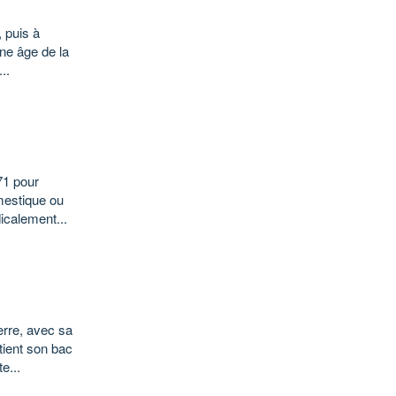
 puis à
une âge de la
..
71 pour
omestique ou
icalement...
erre, avec sa
tient son bac
e...