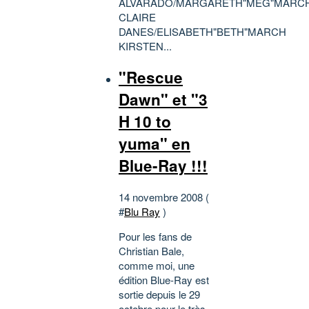
ALVARADO/MARGARETH"MEG"MARC
CLAIRE
DANES/ELISABETH"BETH"MARCH
KIRSTEN...
"Rescue
Dawn" et "3
H 10 to
yuma" en
Blue-Ray !!!
14 novembre 2008 (
#
Blu Ray
)
Pour les fans de
Christian Bale,
comme moi, une
édition Blue-Ray est
sortie depuis le 29
octobre pour le très