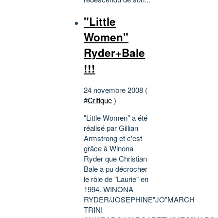
"Little
Women"
Ryder+Bale
!!!
24 novembre 2008 (
#
Critique
)
"Little Women" a été
réalisé par Gillian
Armstrong et c'est
grâce à Winona
Ryder que Christian
Bale a pu décrocher
le rôle de "Laurie" en
1994. WINONA
RYDER/JOSEPHINE"JO"MARCH
TRINI