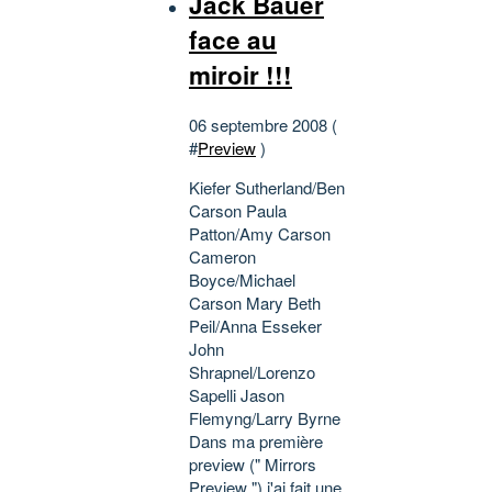
Jack Bauer
face au
miroir !!!
06 septembre 2008 (
#
Preview
)
Kiefer Sutherland/Ben
Carson Paula
Patton/Amy Carson
Cameron
Boyce/Michael
Carson Mary Beth
Peil/Anna Esseker
John
Shrapnel/Lorenzo
Sapelli Jason
Flemyng/Larry Byrne
Dans ma première
preview (" Mirrors
Preview ") j'ai fait une