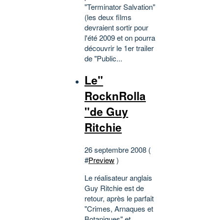
"Terminator Salvation"
(les deux films
devraient sortir pour
l'été 2009 et on pourra
découvrir le 1er trailer
de "Public...
Le"
RocknRolla
"de Guy
Ritchie
26 septembre 2008 (
#
Preview
)
Le réalisateur anglais
Guy Ritchie est de
retour, après le parfait
"Crimes, Arnaques et
Botaniques" et