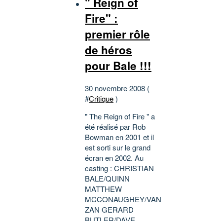
" Reign of
Fire" :
premier rôle
de héros
pour Bale !!!
30 novembre 2008 (
#
Critique
)
" The Reign of Fire " a
été réalisé par Rob
Bowman en 2001 et il
est sorti sur le grand
écran en 2002. Au
casting : CHRISTIAN
BALE/QUINN
MATTHEW
MCCONAUGHEY/VAN
ZAN GERARD
BUTLER/DAVE