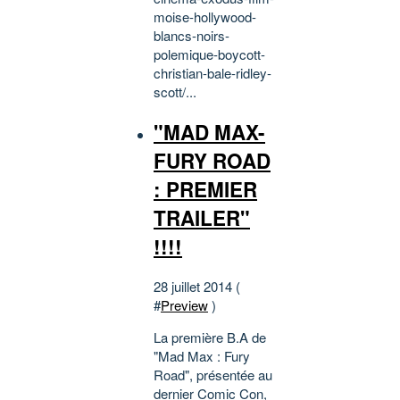
moise-hollywood-
blancs-noirs-
polemique-boycott-
christian-bale-ridley-
scott/...
"MAD MAX-
FURY ROAD
: PREMIER
TRAILER"
!!!!
28 juillet 2014 (
#
Preview
)
La première B.A de
"Mad Max : Fury
Road", présentée au
dernier Comic Con,