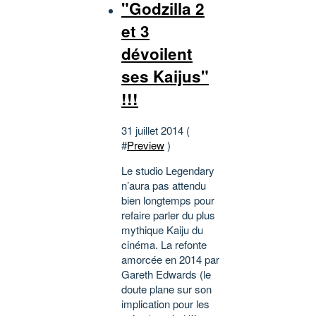
"Godzilla 2
et 3
dévoilent
ses Kaijus"
!!!
31 juillet 2014 (
#
Preview
)
Le studio Legendary
n’aura pas attendu
bien longtemps pour
refaire parler du plus
mythique Kaiju du
cinéma. La refonte
amorcée en 2014 par
Gareth Edwards (le
doute plane sur son
implication pour les