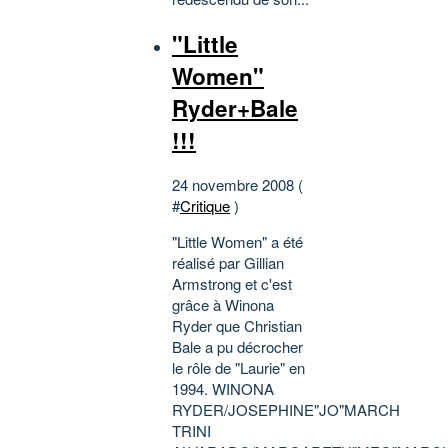
"Little
Women"
Ryder+Bale
!!!
24 novembre 2008 (
#
Critique
)
"Little Women" a été
réalisé par Gillian
Armstrong et c'est
grâce à Winona
Ryder que Christian
Bale a pu décrocher
le rôle de "Laurie" en
1994. WINONA
RYDER/JOSEPHINE"JO"MARCH
TRINI