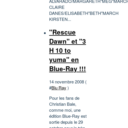
ALVARADO/MARGARETH"MEG"MARC
CLAIRE
DANES/ELISABETH"BETH"MARCH
KIRSTEN...
"Rescue
Dawn" et "3
H 10 to
yuma" en
Blue-Ray !!!
14 novembre 2008 (
#
Blu Ray
)
Pour les fans de
Christian Bale,
comme moi, une
édition Blue-Ray est
sortie depuis le 29
octobre pour le très