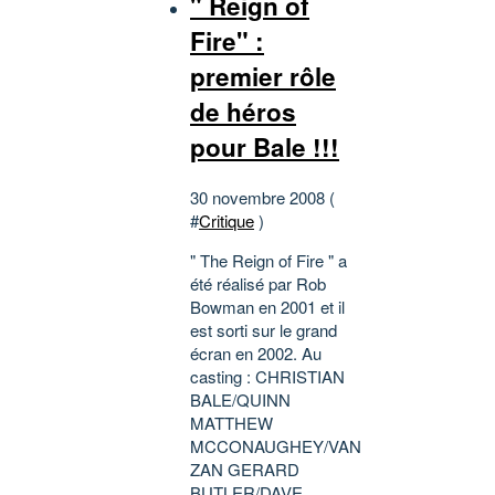
" Reign of
Fire" :
premier rôle
de héros
pour Bale !!!
30 novembre 2008 (
#
Critique
)
" The Reign of Fire " a
été réalisé par Rob
Bowman en 2001 et il
est sorti sur le grand
écran en 2002. Au
casting : CHRISTIAN
BALE/QUINN
MATTHEW
MCCONAUGHEY/VAN
ZAN GERARD
BUTLER/DAVE