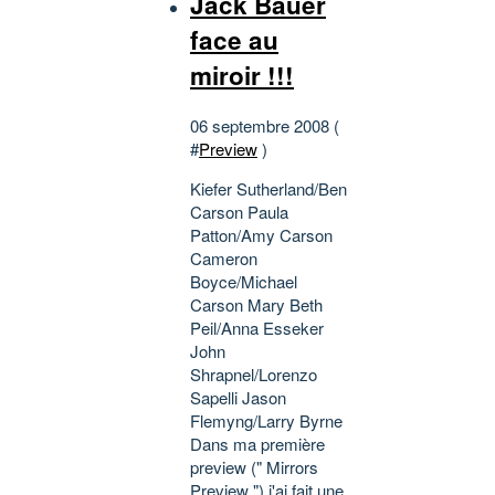
Jack Bauer
face au
miroir !!!
06 septembre 2008 (
#
Preview
)
Kiefer Sutherland/Ben
Carson Paula
Patton/Amy Carson
Cameron
Boyce/Michael
Carson Mary Beth
Peil/Anna Esseker
John
Shrapnel/Lorenzo
Sapelli Jason
Flemyng/Larry Byrne
Dans ma première
preview (" Mirrors
Preview ") j'ai fait une