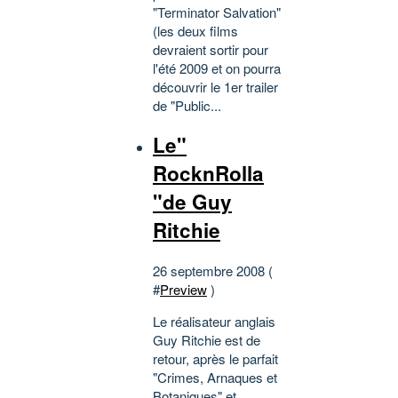
"Terminator Salvation"
(les deux films
devraient sortir pour
l'été 2009 et on pourra
découvrir le 1er trailer
de "Public...
Le"
RocknRolla
"de Guy
Ritchie
26 septembre 2008 (
#
Preview
)
Le réalisateur anglais
Guy Ritchie est de
retour, après le parfait
"Crimes, Arnaques et
Botaniques" et